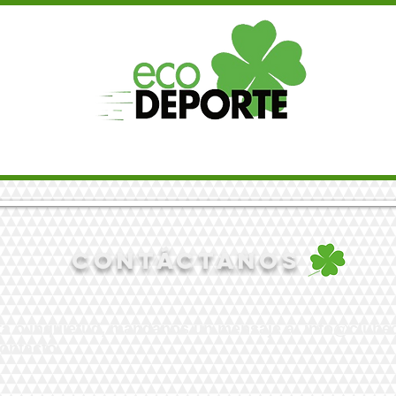
TOS
QUIENES SOMOS
COLABORACIONES
INSCRIPC
CONTÁCTANOS
nta o inquietud, mandanos un mensaje a:
info@clube
contacto.