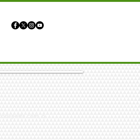
IONES
RESULTADOS
More
codeporte.com
, o